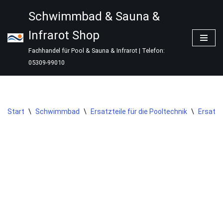
Schwimmbad & Sauna &
Zum
Infrarot Shop
Inhalt
springen
Fachhandel für Pool & Sauna & Infrarot | Telefon:
05309-99010
Start
\
Schwimmbad
\
Ersatzteile für die Pooltechnik
\
Ersatzt