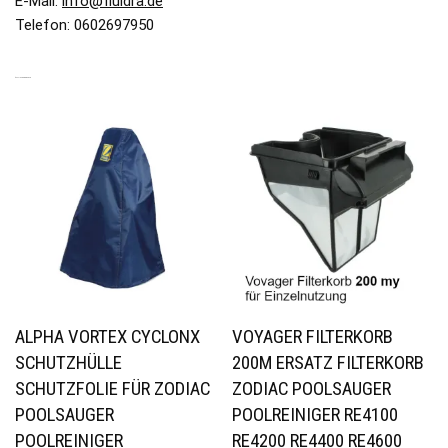
E-Mail:
info@fluidra.de
Telefon: 0602697950
ÄHNLICHE PRODUKTE
ALPHA VORTEX CYCLONX
VOYAGER FILTERKORB
SCHUTZHÜLLE
200Μ ERSATZ FILTERKORB
SCHUTZFOLIE FÜR ZODIAC
ZODIAC POOLSAUGER
POOLSAUGER
POOLREINIGER RE4100
POOLREINIGER
RE4200 RE4400 RE4600