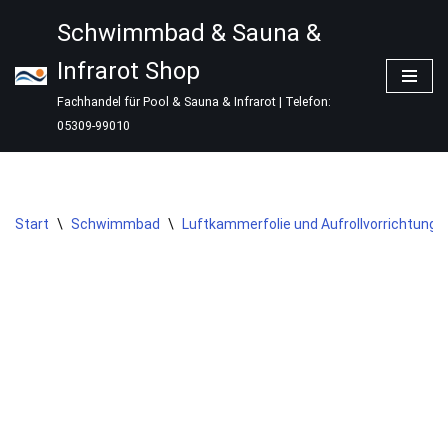
Schwimmbad & Sauna &
Zum
Infrarot Shop
Inhalt
springen
Fachhandel für Pool & Sauna & Infrarot | Telefon:
05309-99010
Start
\
Schwimmbad
\
Luftkammerfolie und Aufrollvorrichtung