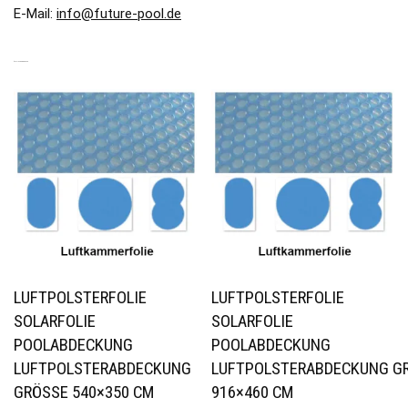
E-Mail:
info@future-pool.de
ÄHNLICHE PRODUKTE
LUFTPOLSTERFOLIE
LUFTPOLSTERFOLIE
SOLARFOLIE
SOLARFOLIE
POOLABDECKUNG
POOLABDECKUNG
LUFTPOLSTERABDECKUNG
LUFTPOLSTERABDECKUNG GRÖ
GRÖSSE 540×350 CM
16×460 CM