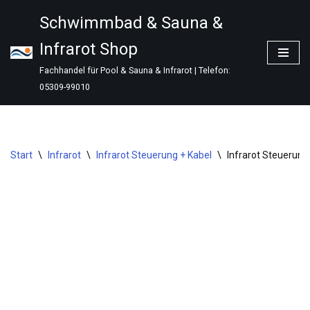
Schwimmbad & Sauna &
Zum
Infrarot Shop
Inhalt
springen
Fachhandel für Pool & Sauna & Infrarot | Telefon:
05309-99010
Start
\
Infrarot
\
Infrarot Steuerung + Kabel
\
Infrarot Steuerun