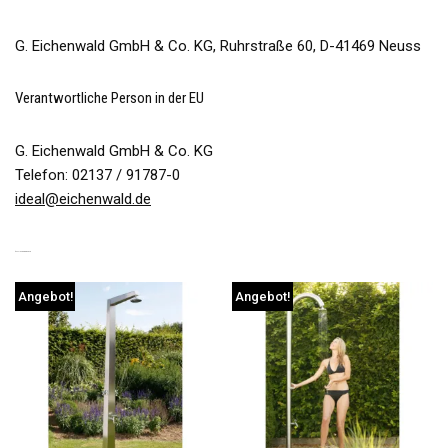
G. Eichenwald GmbH & Co. KG, Ruhrstraße 60, D-41469 Neuss
Verantwortliche Person in der EU
G. Eichenwald GmbH & Co. KG
Telefon: 02137 / 91787-0
ideal@eichenwald.de
ÄHNLICHE PRODUKTE
Angebot!
Angebot!