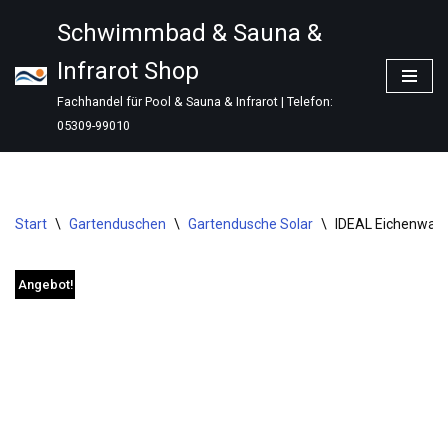
Schwimmbad & Sauna &
Zum
Infrarot Shop
Inhalt
springen
Fachhandel für Pool & Sauna & Infrarot | Telefon:
05309-99010
Start
\
Gartenduschen
\
Gartendusche Solar
\
IDEAL Eichenwald
Angebot!