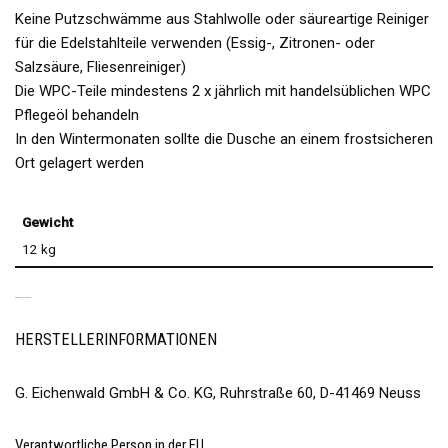
Keine Putzschwämme aus Stahlwolle oder säureartige Reiniger
für die Edelstahlteile verwenden (Essig-, Zitronen- oder
Salzsäure, Fliesenreiniger)
Die WPC-Teile mindestens 2 x jährlich mit handelsüblichen WPC
Pflegeöl behandeln
In den Wintermonaten sollte die Dusche an einem frostsicheren
Ort gelagert werden
Gewicht
12 kg
PRODUKTSICHERHEIT
HERSTELLERINFORMATIONEN
G. Eichenwald GmbH & Co. KG, Ruhrstraße 60, D-41469 Neuss
Verantwortliche Person in der EU