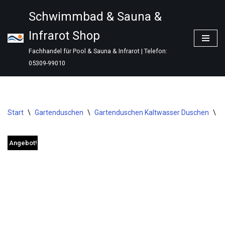
Schwimmbad & Sauna &
Zum
Infrarot Shop
Inhalt
springen
Fachhandel für Pool & Sauna & Infrarot | Telefon:
05309-99010
Start
\
Gartenduschen
\
Gartenduschen Kaltwasser Duschen
\
I
Angebot!