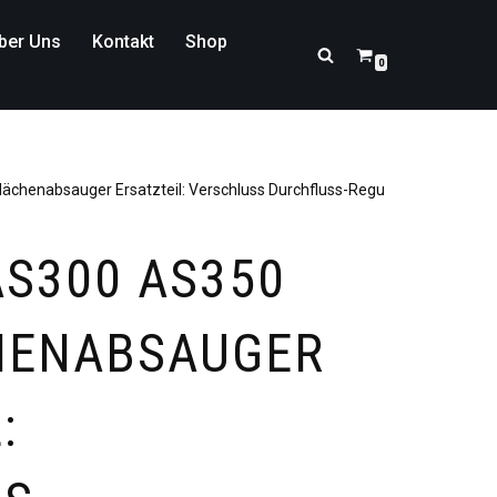
ber Uns
Kontakt
Shop
0
chenabsauger Ersatzteil: Verschluss Durchfluss-Regulierung
S300 AS350
HENABSAUGER
: