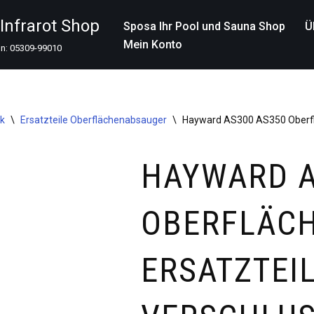
nfrarot Shop
Sposa Ihr Pool und Sauna Shop
Ü
Mein Konto
on: 05309-99010
ik
\
Ersatzteile Oberflächenabsauger
\
Hayward AS300 AS350 Oberflä
HAYWARD A
OBERFLÄC
ERSATZTEIL