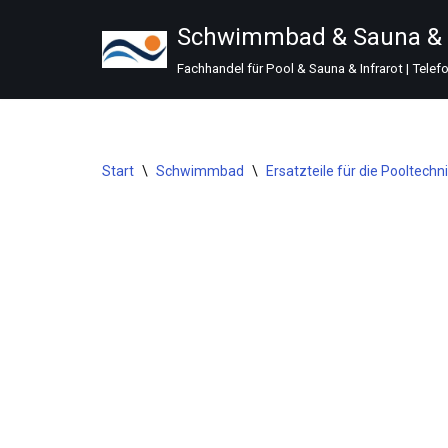
Schwimmbad & Sauna & I
Zum
Fachhandel für Pool & Sauna & Infrarot | Telef
Inhalt
springen
Start
\
Schwimmbad
\
Ersatzteile für die Pooltechn