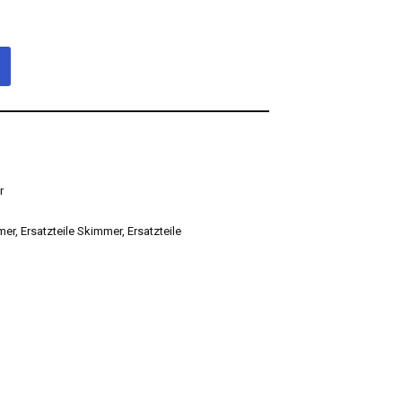
r
mer
,
Ersatzteile Skimmer
,
Ersatzteile