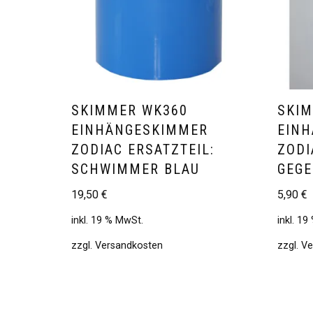
SKIMMER WK360
SKI
EINHÄNGESKIMMER
EIN
ZODIAC ERSATZTEIL:
ZODI
SCHWIMMER BLAU
GEG
19,50
€
5,90
€
inkl. 19 % MwSt.
inkl. 1
zzgl.
Versandkosten
zzgl.
Ve