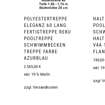
POLYESTERTREPPE
HALT
ELEGANZ 60 LANG
POOL
FERTIGTREPPE REKU
SCH
POOLTREPPE
HALT
SCHWIMMBECKEN
V4A 
TREPPE FARBE:
FLAN
AZURBLAU
749,0
2.565,00
€
inkl. 1
inkl. 19 % MwSt.
zzgl.
V
zzgl.
Versandkosten