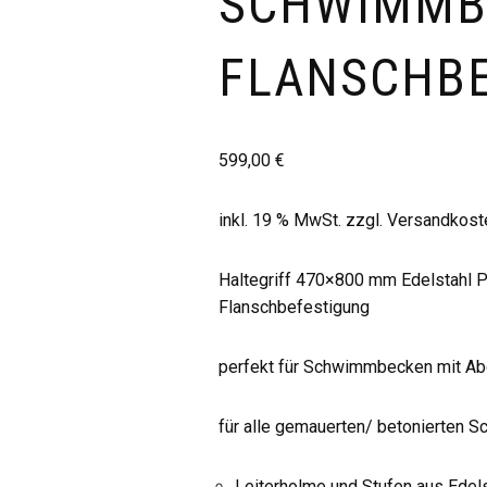
SCHWIMMB
FLANSCHB
599,00
€
inkl. 19 % MwSt.
zzgl.
Versandkost
Haltegriff 470×800 mm Edelstahl 
Flanschbefestigung
perfekt für Schwimmbecken mit Ab
für alle gemauerten/ betonierten
Leiterholme und Stufen aus Edel