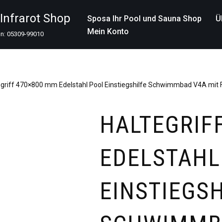
nfrarot Shop
Sposa Ihr Pool und Sauna Shop
Ü
Mein Konto
on: 05309-99010
egriff 470×800 mm Edelstahl Pool Einstiegshilfe Schwimmbad V4A mit
HALTEGRIF
EDELSTAHL
EINSTIEGSH