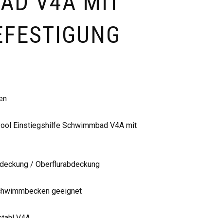
AD V4A MIT
EFESTIGUNG
en
Pool Einstiegshilfe Schwimmbad V4A mit
deckung / Oberflurabdeckung
 Schwimmbecken geeignet
stahl V4A