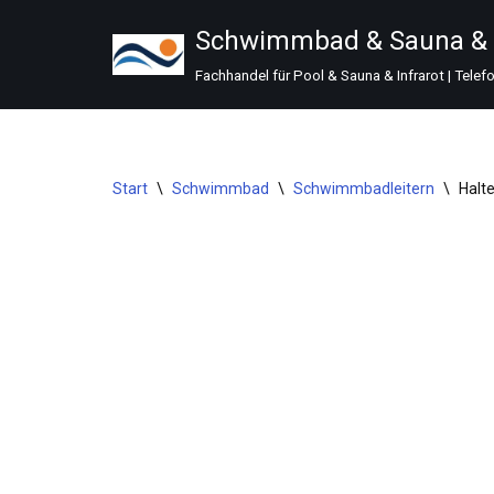
Schwimmbad & Sauna & I
Zum
Fachhandel für Pool & Sauna & Infrarot | Telef
Inhalt
springen
Start
\
Schwimmbad
\
Schwimmbadleitern
\
Halt