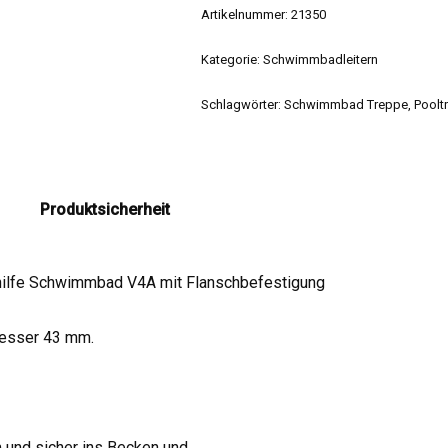
Artikelnummer:
21350
Kategorie:
Schwimmbadleitern
Schlagwörter:
Schwimmbad Treppe
,
Poolt
Produktsicherheit
shilfe Schwimmbad V4A mit Flanschbefestigung
messer 43 mm.
m und sicher ins Becken und