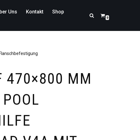
ber Uns
Kontakt
Shop
0
 Flanschbefestigung
F 470×800 MM
 POOL
ILFE