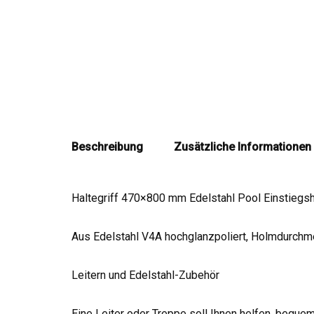
Beschreibung
Zusätzliche Informationen
Haltegriff 470×800 mm Edelstahl Pool Einstieg
Aus Edelstahl V4A hochglanzpoliert, Holmdurch
Leitern und Edelstahl-Zubehör
Eine Leiter oder Treppe soll Ihnen helfen, beque