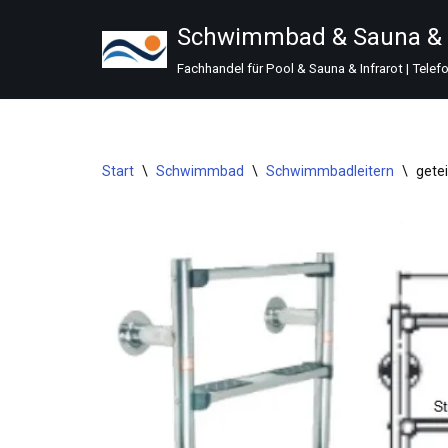
Schwimmbad & Sauna & I
Zum
Fachhandel für Pool & Sauna & Infrarot | Telef
Inhalt
springen
Start
\
Schwimmbad
\
Schwimmbadleitern
\
gete