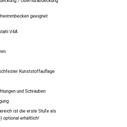
deckung / Oberflurabdeckung
 Schwimmbecken geeignet
stahl V4A
0mm
schfester Kunststoffauflage
chtungen und Schrauben
igung
ereich ist die erste Stufe als
 optional erhältlich!