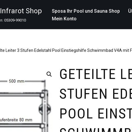
nfrarot Shop
Sposa Ihr Pool und Sauna Shop
Ü
Mein Konto
on: 05309-99010
ilte Leiter 3 Stufen Edelstahl Pool Einstiegshilfe Schwimmbad V4A mit 
GETEILTE L
STUFEN ED
POOL EINS