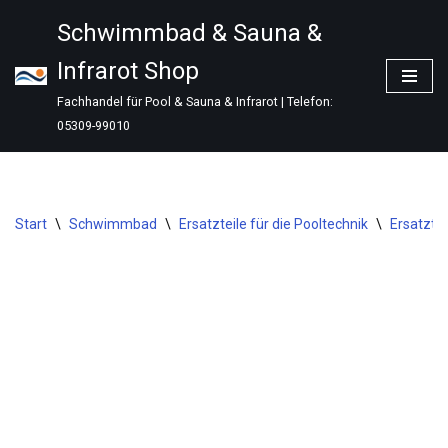
Schwimmbad & Sauna &
Zum
Infrarot Shop
Inhalt
springen
Fachhandel für Pool & Sauna & Infrarot | Telefon:
05309-99010
Start
\
Schwimmbad
\
Ersatzteile für die Pooltechnik
\
Ersatztei