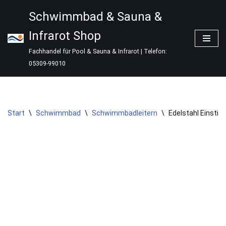
Schwimmbad & Sauna &
Zum
Infrarot Shop
Inhalt
springen
Fachhandel für Pool & Sauna & Infrarot | Telefon:
05309-99010
Start
\
Schwimmbad
\
Schwimmbadleitern
\
Edelstahl Einstie