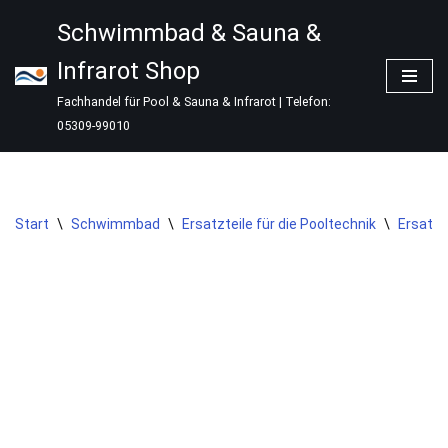
Schwimmbad & Sauna &
Zum
Infrarot Shop
Inhalt
springen
Fachhandel für Pool & Sauna & Infrarot | Telefon:
05309-99010
Start
\
Schwimmbad
\
Ersatzteile für die Pooltechnik
\
Ersatzt