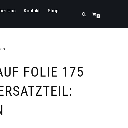
ber Uns
Kontakt
Shop
0
ben
UF FOLIE 175
ERSATZTEIL:
N