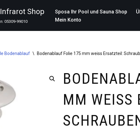
nfrarot Shop
Sposa Ihr Pool und Sauna Shop
Ü
Mein Konto
on: 05309-99010
ile Bodenablauf
\
Bodenablauf Folie 175 mm weiss Ersatzteil: Schrau
BODENABLA
MM WEISS 
SCHRAUBE