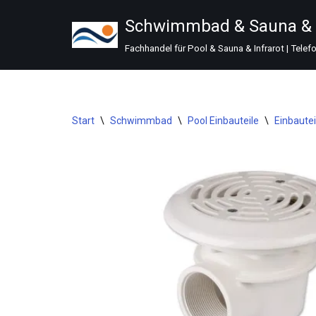
Schwimmbad & Sauna & I
Zum
Fachhandel für Pool & Sauna & Infrarot | Telef
Inhalt
springen
Start
\
Schwimmbad
\
Pool Einbauteile
\
Einbaute