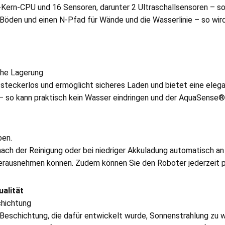
4-Kern-CPU und 16 Sensoren, darunter 2 Ultraschallsensoren – s
 Böden und einen N-Pfad für Wände und die Wasserlinie – so wird 
che Lagerung
teckerlos und ermöglicht sicheres Laden und bietet eine eleg
– so kann praktisch kein Wasser eindringen und der AquaSense® 2
ben.
h der Reinigung oder bei niedriger Akkuladung automatisch an 
erausnehmen können. Zudem können Sie den Roboter jederzeit pe
alität
chichtung
Beschichtung, die dafür entwickelt wurde, Sonnenstrahlung zu w