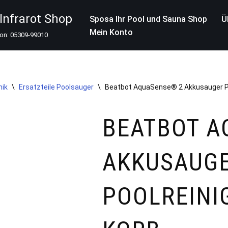
nfrarot Shop
Sposa Ihr Pool und Sauna Shop
Ü
Mein Konto
fon: 05309-99010
nik
\
Ersatzteile Poolsauger
\
Beatbot AquaSense® 2 Akkusauger Pool
BEATBOT A
AKKUSAUG
POOLREINIG