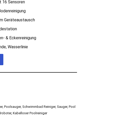
t 16 Sensoren
Bodenreinigung
gem Geräteaustausch
destation
en- & Eckenreinigung
de, Wasserlinie
er
,
Poolsauger
,
Schwimmbad Reiniger
,
Sauger
,
Pool
lroboter
,
Kabelloser Poolreiniger