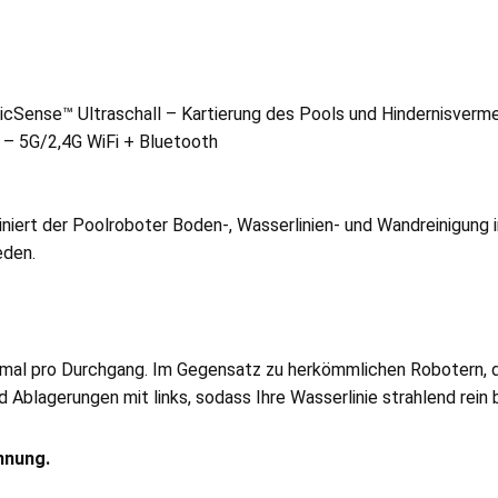
icSense™ Ultraschall – Kartierung des Pools und Hindernisverm
 – 5G/2,4G WiFi + Bluetooth
rt der Poolroboter Boden-, Wasserlinien- und Wandreinigung in 
eden.
al pro Durchgang. Im Gegensatz zu herkömmlichen Robotern, die
 Ablagerungen mit links, sodass Ihre Wasserlinie strahlend rein b
nnung.