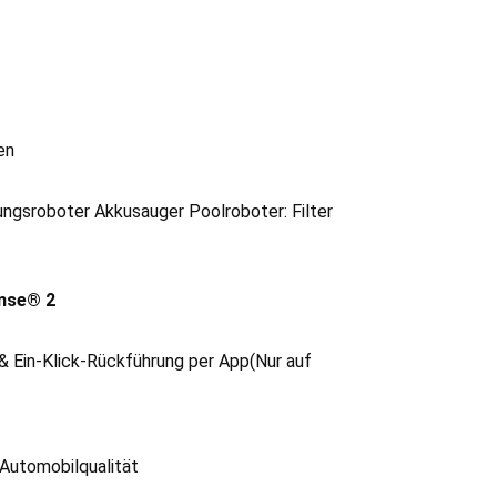
en
ngsroboter Akkusauger Poolroboter: Filter
ense® 2
 &
Ein-Klick-Rückführung per App(Nur auf
Automobilqualität