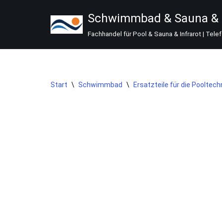
Schwimmbad & Sauna & I
Zum
Fachhandel für Pool & Sauna & Infrarot | Tele
Inhalt
springen
Start
\
Schwimmbad
\
Ersatzteile für die Pooltech