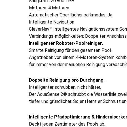
Saugkraft: 20.800 LPH
Motoren: 4 Motoren
Automatischer Oberflächenparkmodus: Ja
Intelligente Navigation
CleverNav™ Intelligentes Navigationssystem Son
Verbindungs-möglichkeiten: Doppelter Anschluss
Intelligenter Roboter-Poolreiniger.
Smarte Reinigung für den gesamten Pool.
Angetrieben von einem 4-Motoren-System kombinie
für immer von der manuellen Reinigung verabschi
Doppelte Reinigung pro Durchgang.
Intelligenter schrubben, nicht härter.
Der AquaSense 2® schrubbt die Wasserlinie zweim
tiefer und gründlicher. So entfernt er Schmutz und
Intelligente Pfadoptimierung & Hinderniserke
Deckt jeden Zentimeter des Pools ab.