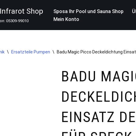
nfrarot Shop
Sposa Ihr Pool und Sauna Shop
Ü
Mein Konto
fon: 05309-99010
nik
\
Ersatzteile Pumpen
\
Badu Magic Picco Deckeldichtung Eins
BADU MAGI
DECKELDI
EINSATZ D