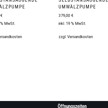
BSTANSAUGENDE
SELBSTANSAUGEND
ÄLZPUMPE
UMWÄLZPUMPE
0
€
379,00
€
9 % MwSt.
inkl. 19 % MwSt.
ersandkosten
zzgl.
Versandkosten
Öffnungszeiten