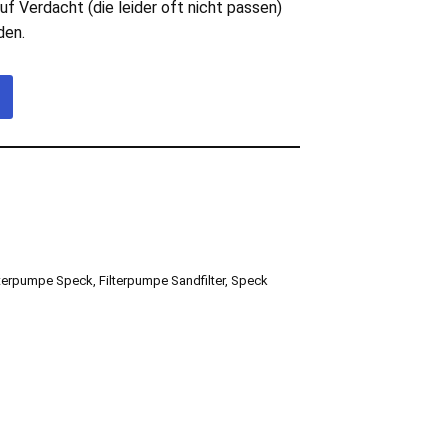
uf Verdacht (die leider oft nicht passen)
den.
lterpumpe Speck
,
Filterpumpe Sandfilter
,
Speck