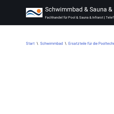
Schwimmbad & Sauna & I
Zum
Fachhandel für Pool & Sauna & Infrarot | Tele
Inhalt
springen
Start
\
Schwimmbad
\
Ersatzteile für die Pooltech