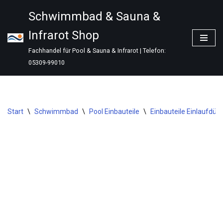
Schwimmbad & Sauna &
Zum
Infrarot Shop
Inhalt
springen
Fachhandel für Pool & Sauna & Infrarot | Telefon:
05309-99010
Start
\
Schwimmbad
\
Pool Einbauteile
\
Einbauteile Einlaufdüs