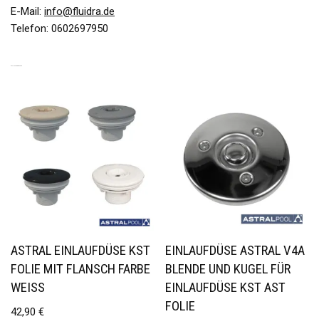
E-Mail:
info@fluidra.de
Telefon: 0602697950
ÄHNLICHE PRODUKTE
ASTRAL EINLAUFDÜSE KST
EINLAUFDÜSE ASTRAL V4A
FOLIE MIT FLANSCH FARBE
BLENDE UND KUGEL FÜR
WEISS
EINLAUFDÜSE KST AST
FOLIE
42,90
€