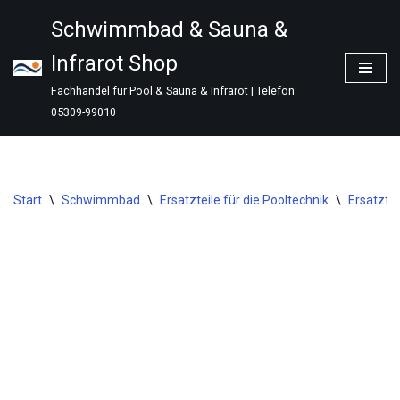
Schwimmbad & Sauna &
Zum
Infrarot Shop
Inhalt
springen
Fachhandel für Pool & Sauna & Infrarot | Telefon:
05309-99010
Start
\
Schwimmbad
\
Ersatzteile für die Pooltechnik
\
Ersatzte