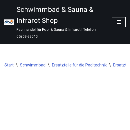
Schwimmbad & Sauna &
Zum
Infrarot Shop
Inhalt
springen
Fachhandel für Pool & Sauna & Infrarot | Telefon:
05309-99010
Start
\
Schwimmbad
\
Ersatzteile für die Pooltechnik
\
Ersatzte