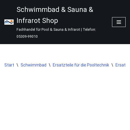
Schwimmbad & Sauna &
Zum
Infrarot Shop
Inhalt
springen
Fachhandel für Pool & Sauna & Infrarot | Telefon:
05309-99010
Start
\
Schwimmbad
\
Ersatzteile für die Pooltechnik
\
Ersatzt