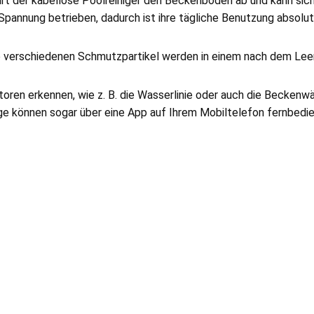
t der kabellose Poolreiniger den Beckenboden ab und kann sich 
pannung betrieben, dadurch ist ihre tägliche Benutzung absolut 
ie verschiedenen Schmutzpartikel werden in einem nach dem Lee
oren erkennen, wie z. B. die Wasserlinie oder auch die Beckenwä
ge können sogar über eine App auf Ihrem Mobiltelefon fernbedi