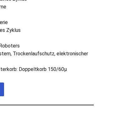
rne
erie
des Zyklus
 Roboters
tem, Trockenlaufschutz, elektronischer
ilterkorb: Doppeltkorb 150/60µ