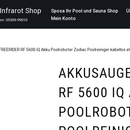
nfrarot Shop
Sposa Ihr Pool und Sauna Shop
Ü
Mein Konto
fon: 05309-99010
REERIDER RF 5600 iQ Akku Poolroboter Zodiac Poolreiniger kabellos el
AKKUSAUGE
RF 5600 IQ
POOLROBOT