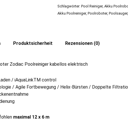
Schlagwörter:
Pool Reiniger
,
Akku Poolrobo
Akku Poolreiniger
,
Poolroboter
,
Poolsauger
n
Produktsicherheit
Rezensionen (0)
er Zodiac Poolreiniger kabellos elektrisch
 Laden / iAquaLinkTM control
ogie / Agile Fortbewegung / Helix-Bürsten / Doppelte Filtrati
Beckenentnahme
dienung
fohlen
maximal 12 x 6 m