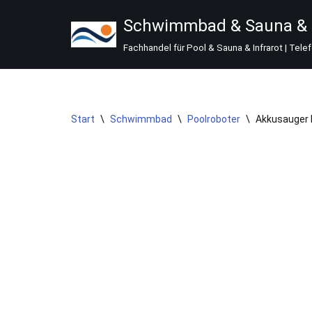
Schwimmbad & Sauna & I
Zum
Fachhandel für Pool & Sauna & Infrarot | Tele
Inhalt
springen
Start
\
Schwimmbad
\
Poolroboter
\
Akkusauger F