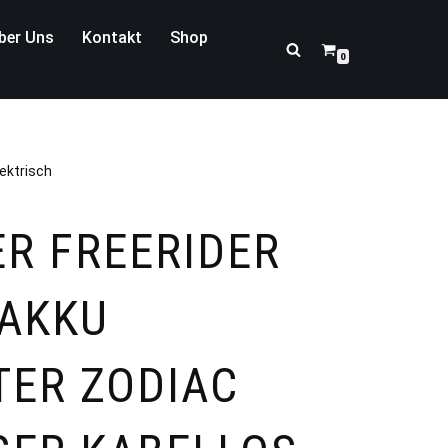
ber Uns
Kontakt
Shop
0
ektrisch
R FREERIDER
 AKKU
ER ZODIAC