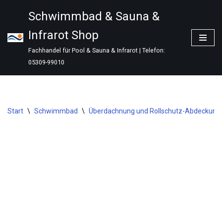
Schwimmbad & Sauna &
Zum
Infrarot Shop
Inhalt
springen
Fachhandel für Pool & Sauna & Infrarot | Telefon:
05309-99010
Start
\
Schwimmbad
\
Überdachnung und Rollschutz-Abdeckung