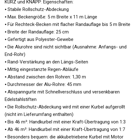
KURZ und KNAPP: Eigenschaften:
⦁ Stabile Rollschutz-Abdeckung
⦁ Max. Beckengröße: 5 m Breite x 11 m Länge
⦁ Für Rechteck-Becken mit flacher Randauflage bis 5 m Breite
⦁ Breite der Randauflage: 25 cm
⦁ Gefertigt aus Polyester-Gewebe
⦁ Die Alurohre sind nicht sichtbar (Ausnahme: Anfangs- und
End-Rohr)
⦁ Rand-Verstärkung an den Längs-Seiten
⦁ Mittig eingestanzte Regen-Abläufe
⦁ Abstand zwischen den Rohren: 1,30 m
⦁ Durchmesser der Alu-Rohre: 45 mm
⦁ Abspanngurte mit Schnellverschluss und versenkbaren
Edelstahlstiften
⦁ Die Rollschutz-Abdeckung wird mit einer Kurbel aufgerollt
(nicht im Lieferumfang enthalten)
⦁ Bis 46 m²: Handkurbel mit einer Kraft-Übertragung von 1:3
⦁ Ab 46 m²: Handkurbel mit einer Kraft-Übertragung von 1:7
⦁ Besonders bequem: die akkubetriebene Kurbel mit Motor