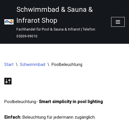
Schwimmbad & Sauna &
Zum
Infrarot Shop
Inhalt
springen
Fachhandel für Pool & Sauna & Infrarot | Telefon:
05309-99010
Start
\
Schwimmbad
\
Poolbeleuchtung
Poolbeleuchtung-
Smart simplicity in pool lighting
Einfach:
Beleuchtung für jedermann zugänglich.