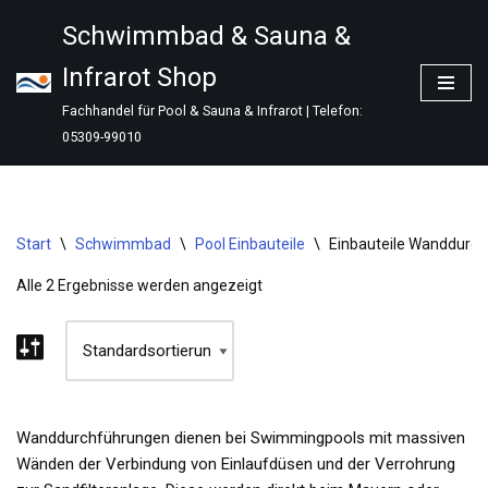
Schwimmbad & Sauna &
Zum
Infrarot Shop
Inhalt
springen
Fachhandel für Pool & Sauna & Infrarot | Telefon:
05309-99010
Start
\
Schwimmbad
\
Pool Einbauteile
\
Einbauteile Wanddurc
Alle 2 Ergebnisse werden angezeigt
Wanddurchführungen dienen bei Swimmingpools mit massiven
Wänden der Verbindung von Einlaufdüsen und der Verrohrung