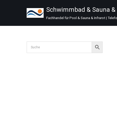
Schwimmbad & Sauna & I
Zum
Fachhandel für Pool & Sauna & Infrarot | Telef
Inhalt
springen