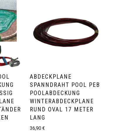
OOL
ABDECKPLANE
KUNG
SPANNDRAHT POOL PEB
SSIG
POOLABDECKUNG
LANE
WINTERABDECKPLANE
TÄNDER
RUND OVAL 17 METER
KEN
LANG
36,90
€