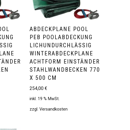
OOL
ABDECKPLANE POOL
KUNG
PEB POOLABDECKUNG
SSIG
LICHUNDURCHLÄSSIG
LANE
WINTERABDECKPLANE
TÄNDER
ACHTFORM EINSTÄNDER
KEN
STAHLWANDBECKEN 770
X 500 CM
254,00
€
inkl. 19 % MwSt.
zzgl.
Versandkosten