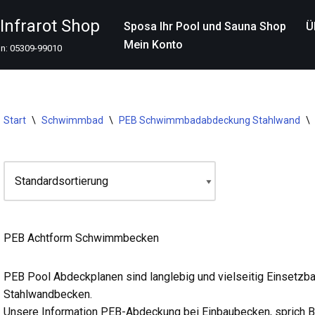
nfrarot Shop
Sposa Ihr Pool und Sauna Shop
Ü
Mein Konto
on: 05309-99010
Start
\
Schwimmbad
\
PEB Schwimmbadabdeckung Stahlwand
\
PEB Achtform Schwimmbecken
PEB Pool Abdeckplanen sind langlebig und vielseitig Einsetzb
Stahlwandbecken.
Unsere Information PEB-Abdeckung bei Einbaubecken, sprich B